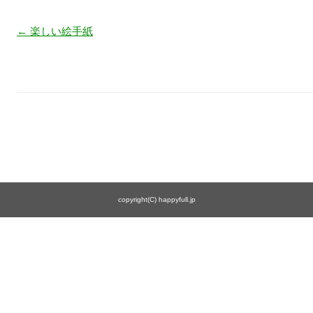
投稿ナビゲーション
←
楽しい絵手紙
copyright(C) happyfull.jp