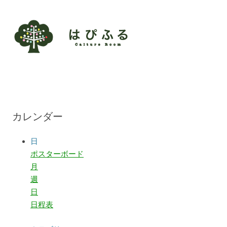
カレンダー
日
ポスターボード
月
週
日
日程表