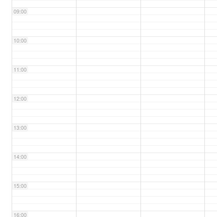
09:00
10:00
11:00
12:00
13:00
14:00
15:00
16:00